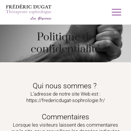
Aller
Main
au
Menu
contenu
Politique de
confidentialité
Qui nous sommes ?
L’adresse de notre site Web est :
https://fredericdugat-sophrologie.fr/
Commentaires
Lorsque les visiteurs laissent des commentaires