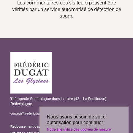
Les commentaires des visiteurs peuvent être
vérifiés par un service automatisé de détection de
spam.
Thérapeute Sophrologue dans la Loire (42 – La Fouillouse).
Reflexologue.
contact@fredericdugat-sophrologie.fr
/
06 11 63 43 16
Nous avons besoin de votre
autorisation pour continuer
Reboursement des séances :
selon contrat de mutuelle
Notre site utilise des cookies de mesure
Patients :
Adultes/Adolescents/Enfants