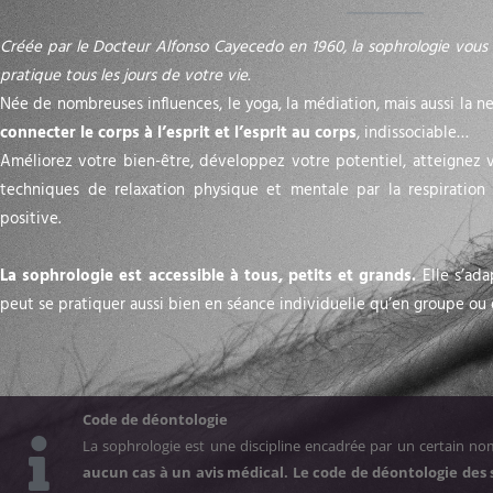
Créée par le Docteur Alfonso Cayecedo en 1960, la sophrologie vous
pratique tous les jours de votre vie.
Née de nombreuses influences, le yoga, la médiation, mais aussi la n
connecter le corps à l’esprit et l’esprit au corps
, indissociable…
Améliorez votre bien-être, développez votre potentiel, atteignez v
techniques de relaxation physique et mentale par la respiration c
positive.
La sophrologie est accessible à tous, petits et grands.
Elle s’ada
peut se pratiquer aussi bien en séance individuelle qu’en groupe ou 
Code de déontologie
La sophrologie est une discipline encadrée par un certain n
aucun cas à un avis médical.
Le code de déontologie des