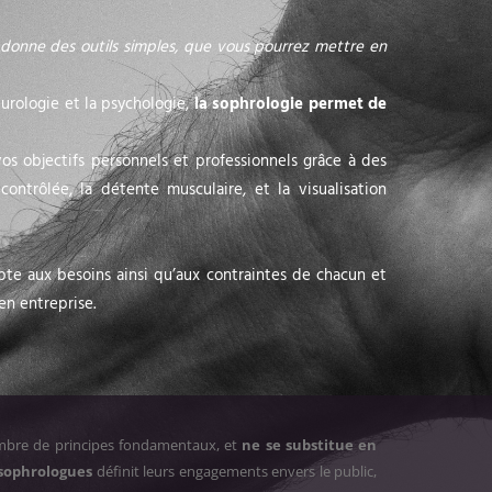
 donne des outils simples, que vous pourrez mettre en
eurologie et la psychologie,
la sophrologie permet de
os objectifs personnels et professionnels grâce à des
ontrôlée, la détente musculaire, et la visualisation
pte aux besoins ainsi qu’aux contraintes de chacun et
en entreprise.
ombre de principes fondamentaux, et
ne se substitue en
 sophrologues
définit leurs engagements envers le public,