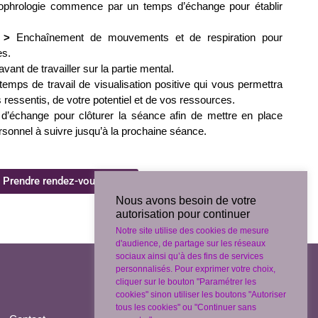
ophrologie commence par un temps d’échange pour établir
t >
Enchaînement de mouvements et de respiration pour
es.
avant de travailler sur la partie mental.
n temps de travail de visualisation positive qui vous permettra
ressentis, de votre potentiel et de vos ressources.
’échange pour clôturer la séance afin de mettre en place
sonnel à suivre jusqu’à la prochaine séance.
Prendre rendez-vous
Nous avons besoin de votre
autorisation pour continuer
Notre site utilise des cookies de mesure
d'audience, de partage sur les réseaux
sociaux ainsi qu’à des fins de services
personnalisés. Pour exprimer votre choix,
cliquer sur le bouton "Paramétrer les
cookies" sinon utiliser les boutons "Autoriser
tous les cookies" ou "Continuer sans