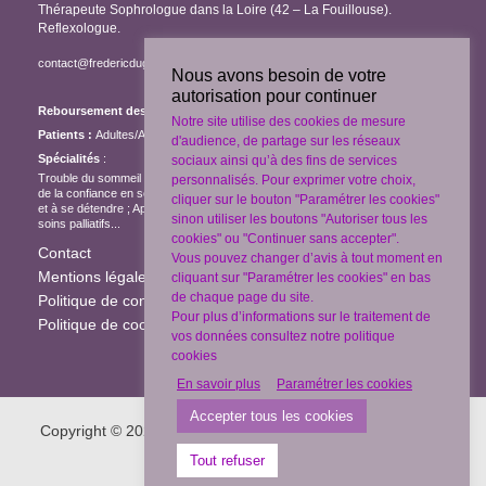
Thérapeute Sophrologue dans la Loire (42 – La Fouillouse).
Reflexologue.
contact@fredericdugat-sophrologie.fr
/
06 11 63 43 16
Nous avons besoin de votre
autorisation pour continuer
Reboursement des séances :
selon contrat de mutuelle
Notre site utilise des cookies de mesure
Patients :
Adultes/Adolescents/Enfants
d'audience, de partage sur les réseaux
Spécialités
:
sociaux ainsi qu’à des fins de services
Trouble du sommeil ; Gestion du stress et de ses émotions ; Développement
personnalisés. Pour exprimer votre choix,
de la confiance en soi ; Développement du lâcher prise ; Apprendre à respirer
cliquer sur le bouton "Paramétrer les cookies"
et à se détendre ; Apprendre à positiver ; Accompagnement du deuil et des
sinon utiliser les boutons "Autoriser tous les
soins palliatifs...
cookies" ou "Continuer sans accepter".
Contact
Vous pouvez changer d’avis à tout moment en
Mentions légales
cliquant sur "Paramétrer les cookies" en bas
de chaque page du site.
Politique de confidentialité
Pour plus d’informations sur le traitement de
Politique de cookies / Gérer mes cookies
vos données consultez notre politique
cookies
En savoir plus
Paramétrer les cookies
Accepter tous les cookies
Copyright © 2026 - Frédéric Dugat | Site créé par
MP-COM
Tout refuser