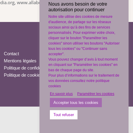
pedia.org, www.allaboutcookies.org.
Nous avons besoin de votre
autorisation pour continuer
Notre site utilise des cookies de mesure
d'audience, de partage sur les réseaux
sociaux ainsi qu’à des fins de services
personnalisés. Pour exprimer votre choix,
cliquer sur le bouton "Paramétrer les
cookies" sinon utiliser les boutons "Autoriser
tous les cookies" ou "Continuer sans
Contact
accepter".
Vous pouvez changer d’avis à tout moment
Mentions légales
en cliquant sur "Paramétrer les cookies" en
Politique de confidentialité
bas de chaque page du site.
Politique de cookies / Gérer mes cookies
Pour plus d’informations sur le traitement de
vos données consultez notre politique
cookies
En savoir plus
Paramétrer les cookies
Accepter tous les cookies
Tout refuser