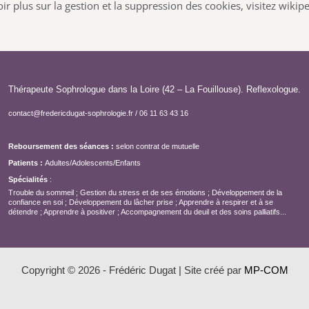
r plus sur la gestion et la suppression des cookies, visitez wiki
Thérapeute Sophrologue dans la Loire (42 – La Fouillouse). Reflexologue.
contact@fredericdugat-sophrologie.fr
/
06 11 63 43 16
Reboursement des séances :
selon contrat de mutuelle
Patients :
Adultes/Adolescents/Enfants
Spécialités
:
Trouble du sommeil ; Gestion du stress et de ses émotions ; Développement de la
confiance en soi ; Développement du lâcher prise ; Apprendre à respirer et à se
détendre ; Apprendre à positiver ; Accompagnement du deuil et des soins palliatifs...
Copyright © 2026 - Frédéric Dugat | Site créé par
MP-COM